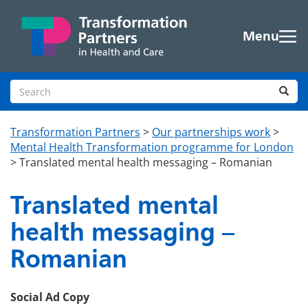
Skip to main content
Menu
Search site
Sea
Transformation Partners
>
Our partnerships work
>
Mental Health Transformation programme for London
>
Translated mental health messaging – Romanian
Translated mental
health messaging –
Romanian
Social Ad Copy